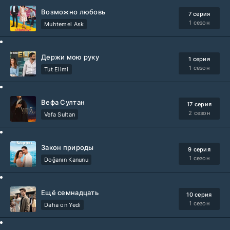
Возможно любовь
7 серия
1 сезон
Muhtemel Ask
Держи мою руку
1 серия
1 сезон
Tut Elimi
Вефа Султан
17 серия
2 сезон
Vefa Sultan
Закон природы
9 серия
1 сезон
Doğanın Kanunu
Ещё семнадцать
10 серия
1 сезон
Daha on Yedi