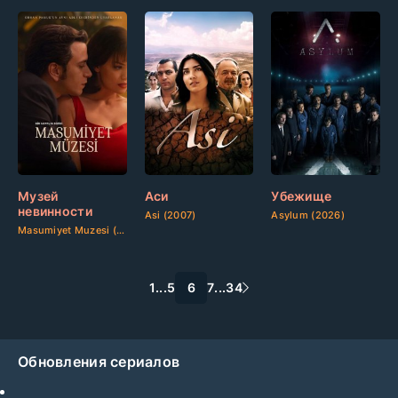
Музей
Аси
Убежище
невинности
Asi (2007)
Asylum (2026)
Masumiyet Muzesi (2026)
1
...
5
6
7
...
34
Обновления сериалов