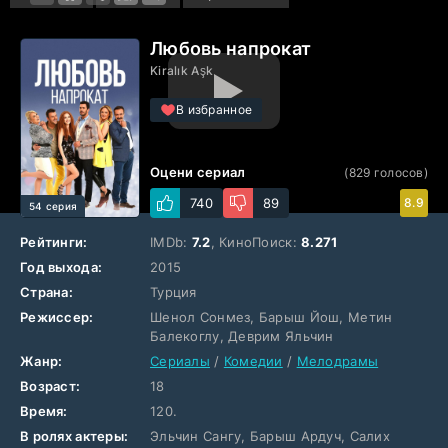
Любовь напрокат
Kiralık Aşk
В избранное
Оцени сериал
(
829
голосов)
740
89
8.9
54 серия
Рейтинги:
IMDb:
7.2
, КиноПоиск:
8.271
Год выхода:
2015
Страна:
Турция
Режиссер:
Шенол Сонмез, Барыш Йош, Метин
Балекоглу, Деврим Яльчин
Жанр:
Сериалы
/
Комедии
/
Мелодрамы
Возраст:
18
Время:
120.
В ролях актеры:
Эльчин Сангу, Барыш Ардуч, Салих