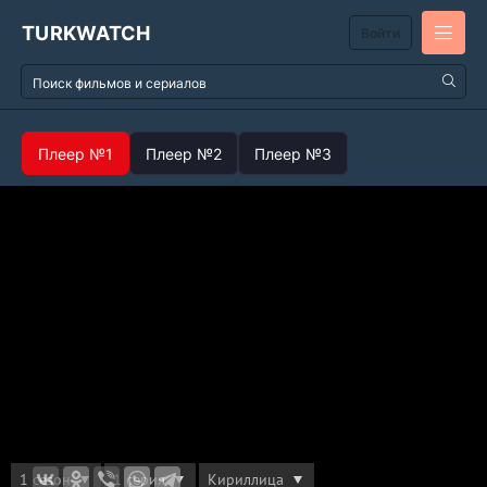
TURKWATCH
Войти
Плеер №1
Плеер №2
Плеер №3