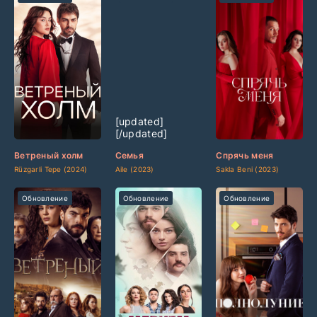
[updated]
[updated]
[updated]
[/updated]
[/updated]
[/updated]
Ветреный холм
Семья
Спрячь меня
Rüzgarli Tepe (2024)
Aile (2023)
Sakla Beni (2023)
Обновление
Обновление
Обновление