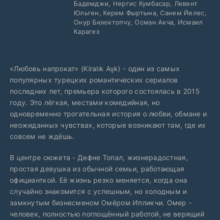
Бадемджи, Нергис Кумбасар, Левент
Юльген, Керем Фыртына, Санем Йелес,
Онур Бююктопчу, Осман Акча, Исмаил
Карагез
«Любовь напрокат» (Kiralık Aşk) - один из самых
популярных турецких романтических сериалов
последних лет, премьера которого состоялась в 2015
году. Это лёгкая, местами комедийная, но
одновременно трогательная история о любви, обмане и
неожиданных чувствах, которые возникают там, где их
совсем не ждёшь.
В центре сюжета - Дефне Топал, жизнерадостная,
простая девушка из обычной семьи, работающая
официанткой. Её жизнь резко меняется, когда она
случайно знакомится с успешным, но холодным и
замкнутым бизнесменом Омёром Ипликчи. Омер -
человек, полностью поглощённый работой, не верящий