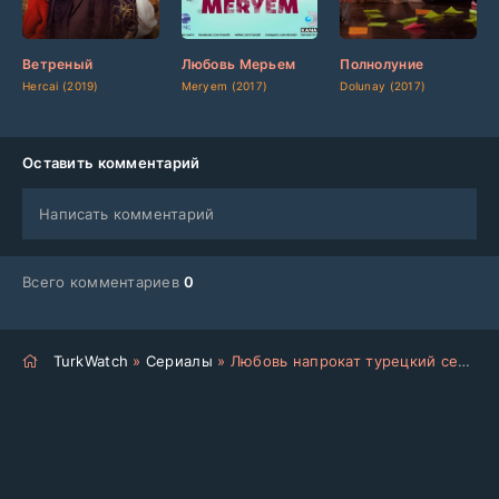
[updated]
[updated]
[updated]
[/updated]
[/updated]
[/updated]
Ветреный
Любовь Мерьем
Полнолуние
Hercai (2019)
Meryem (2017)
Dolunay (2017)
Оставить комментарий
Написать комментарий
Всего комментариев
0
TurkWatch
»
Сериалы
» Любовь напрокат турецкий сериал на русском языке все серии смотреть онлайн бесплатно подряд