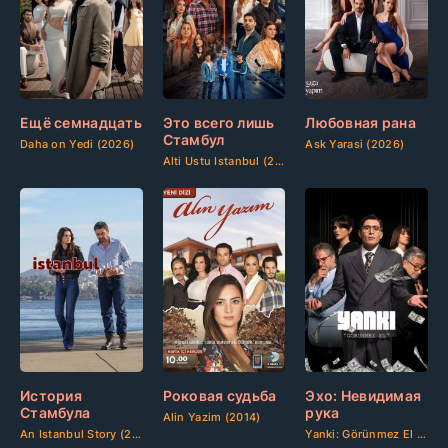
Ещё семнадцать
Это всего лишь
Любовная рана
Стамбул
Daha on Yedi (2026)
Ask Yarasi (2026)
Alti Ustu Istanbul (2026)
История
Роковая судьба
Эхо: Невидимая
Стамбула
рука
Alin Yazim (2014)
An Istanbul Story (2025)
Yanki: Görünmez El (2025)