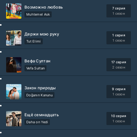
Возможно любовь
7 серия
1 сезон
Muhtemel Ask
Держи мою руку
1 серия
1 сезон
Tut Elimi
Вефа Султан
17 серия
2 сезон
Vefa Sultan
Закон природы
9 серия
1 сезон
Doğanın Kanunu
Ещё семнадцать
10 серия
1 сезон
Daha on Yedi