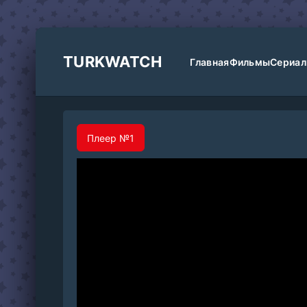
TURKWATCH
Главная
Фильмы
Сериа
Плеер №1