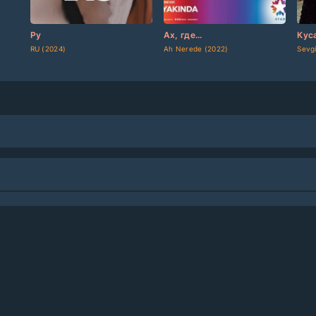
[updated]
[/updated]
[updated]
[/updated]
[up
Ру
Ах, где...
Кус
RU (2024)
Ah Nerede (2022)
Sevgi