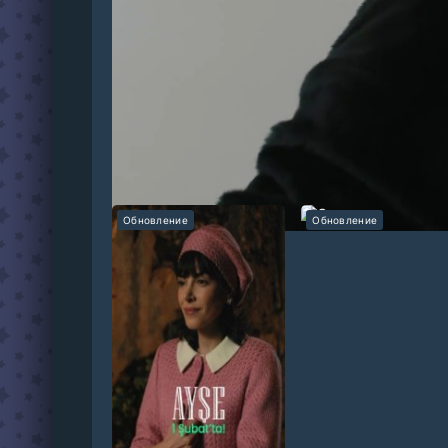
Мави — повар, живущая с разведенными родит
является дружба с Пелин, проблемной и избал
начинается непростое приключение в мире д
Рекомендуем:
Обновление
Обновление