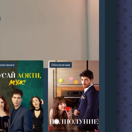
 Азизоглу. Условием получения работы
 из-за Пелин, Мави соглашается, и
новление
Обновление