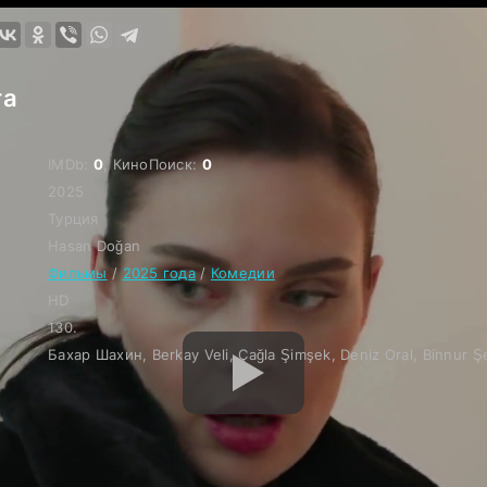
га
IMDb:
0
, КиноПоиск:
0
2025
Турция
Hasan Doğan
Фильмы
/
2025 года
/
Комедии
HD
130.
Бахар Шахин, Berkay Veli, Çağla Şimşek, Deniz Oral, Binnur Ş