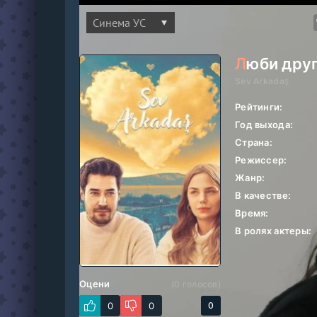
Расскажи друзьям о своих впечатлениях:
Люби дру
Sev Arkadaş
Рейтинги:
Год выхода:
Страна:
Режиссер:
Жанр:
В качестве:
Время:
В ролях актеры:
Оцени
(
0
голосов)
0
0
0