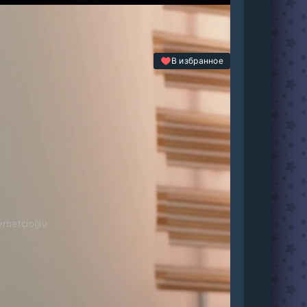
В избранное
erbetçioğlu