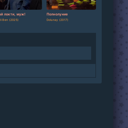
dated]
[/updated]
[updated]
[/updated]
ай локти, муж!
Полнолуние
li Ben (2025)
Dolunay (2017)