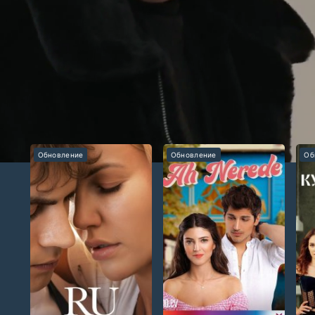
елями. Потеряв работу, она устраивается в ресторан Ашима
ованной внучкой. Несмотря на то, что в прошлом ее увольняли
ружбы.
Обновление
Обновление
Об