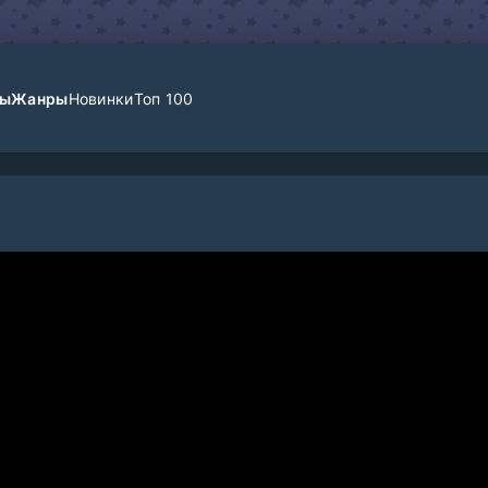
лы
Жанры
Новинки
Топ 100