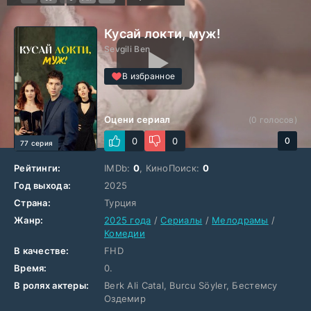
Кусай локти, муж!
Sevgili Ben
В избранное
Оцени сериал
(
0
голосов)
0
0
0
77 серия
Рейтинги:
IMDb:
0
, КиноПоиск:
0
Год выхода:
2025
Страна:
Турция
Жанр:
2025 года
/
Сериалы
/
Мелодрамы
/
Комедии
В качестве:
FHD
Время:
0.
В ролях актеры:
Berk Ali Catal, Burcu Söyler, Бестемсу
Оздемир