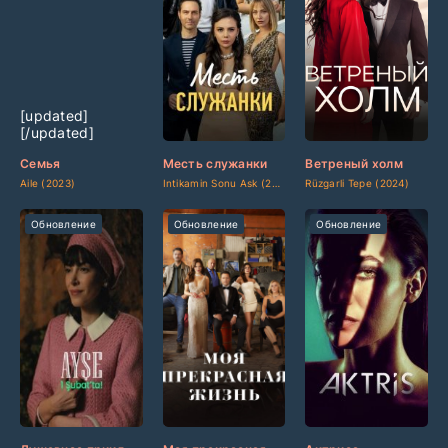
[updated]
[updated]
[updated]
[/updated]
[/updated]
[/updated]
Семья
Месть служанки
Ветреный холм
Aile (2023)
Intikamin Sonu Ask (2025)
Rüzgarli Tepe (2024)
Обновление
Обновление
Обновление
[updated]
[updated]
[updated]
[/updated]
[/updated]
[/updated]