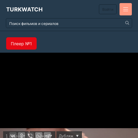
TURKWATCH
Войти
Плеер №1