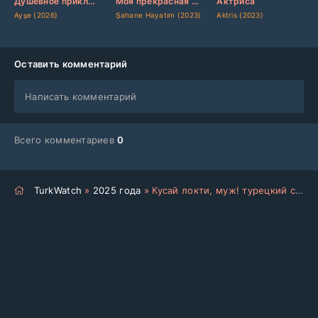
Душевное приключение
Моя прекрасная жизнь
Актриса
Ayşe (2026)
Şahane Hayatım (2023)
Aktris (2023)
Оставить комментарий
Написать комментарий
Всего комментариев
0
TurkWatch
»
2025 года
» Кусай локти, муж! турецкий сериал на русском языке все серии смотреть онлайн бесплатно подряд