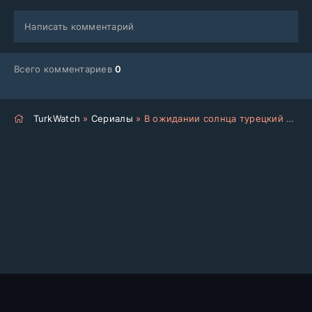
Написать комментарий
Всего комментариев
0
TurkWatch
»
Сериалы
» В ожидании солнца турецкий сериал на русском языке все серии смотреть онлайн бесплатно подряд
Главная
Фильмы
Сериалы
Новинки
Топ 100