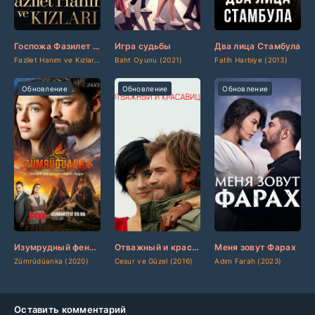
[updated]
[updated]
[updated]
[/updated]
[/updated]
[/updated]
Госпожа Фазилет и ее дочери
Игра судьбы
Два лица Стамбула
Fazilet Hanım ve Kızları (2017)
Baht Oyunu (2021)
Fatih Harbiye (2013)
Обновление
Обновление
Обновление
[updated]
[updated]
[updated]
[/updated]
[/updated]
[/updated]
Изумрудный феникс
Отважный и красавица
Меня зовут Фарах
Zümrüdüanka (2020)
Cesur ve Güzel (2016)
Adım Farah (2023)
Оставить комментарий