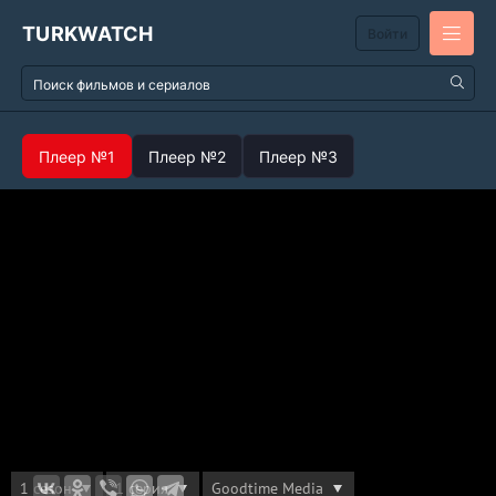
TURKWATCH
Войти
Плеер №1
Плеер №2
Плеер №3