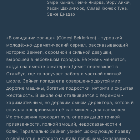
Эмре Кынай, Гёкче Янарда, Эбру Айкач,
Хасан Шахинтюрк, Симай Кючюк Туна,
Эдже Диздар
«В ожидании солнца» (Güneşi Beklerken) - турецкий
молодёжно-драматический сериал, рассказывающий
историю Зейнеп, скромной и сильной девушки,
выросшей в небольшом городке. Её жизнь меняется,
когда она вместе с матерью Демет переезжает в
Стамбул, где та получает работу в частной элитной
школе. Зейнеп попадает в совершенно другой мир:
дорогие машины, богатые подростки, интриги и скрытая
жестокость. В школе она сталкивается с Керемом -
харизматичным, но дерзким сыном директора, который
сначала воспринимает её как мишень для насмешек.
Их отношения проходят путь от вражды до тонкой
привязанности, полной эмоций, недосказанности и
боли. Параллельно Зейнеп узнаёт шокирующую правду
о своём отце, которого считала погибшим. Оказавшись