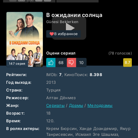
В ожидании солнца
Günesi Beklerken
В избранное
Оцени сериал
(
78
голосов)
68
10
8.7
147 серия
Рейтинги:
IMDb:
7
, КиноПоиск:
8.398
Год выхода:
2013
Страна:
Турция
Режиссер:
Алтан Дёнмез
Жанр:
Сериалы
/
Драмы
/
Мелодрамы
Возраст:
18
Время:
120.
В ролях актеры:
Керем Бюрсин, Ханде Доандемир, Ямур
Танрисевсин, Исмаил Эге Шашмаз,