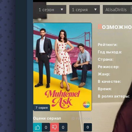
Расскажи друзьям о своих впечатлениях:
Возможн
Muhtemel Ask
Рейтинги:
Год выхода:
Страна:
Режиссер:
Жанр:
В качестве:
Время:
В ролях актеры:
7 серия
Оцени сериал
(
0
голосов)
0
0
0