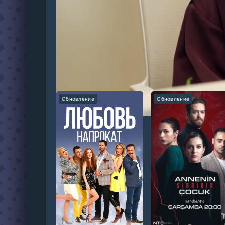
В 30 лет Дефне, построившая карьеру сама, в
которые заставляют её переосмыслить жизнь 
Рекомендуем:
Обновление
Обновление