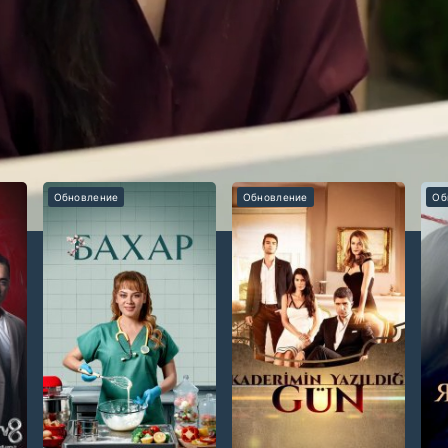
друг осознаёт усталость и одиночество. Она встречает прямо
и приоритеты. Ей предстоит сложный выбор.
Обновление
Обновление
Об