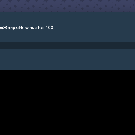
лы
Жанры
Новинки
Топ 100