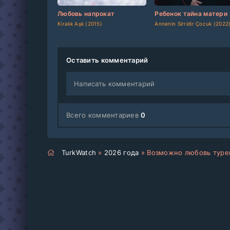
[updated]
[/updated]
[updated]
[/updated]
Любовь напрокат
Ребенок тайна матери
Kiralık Aşk (2015)
Annenin Sirridir Çocuk (2022
Оставить комментарий
Написать комментарий
Всего комментариев
0
TurkWatch
»
2026 года
» Возможно любовь турец