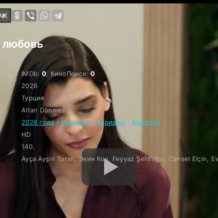
о любовь
IMDb:
0
, КиноПоиск:
0
2026
Турция
Altan Dönmez
2026 года
/
Новинки
/
Сериалы
/
Комедии
HD
140.
Ayça Ayşin Turan, Экин Коч, Feyyaz Şerifoğlu, Cansel Elçin, E