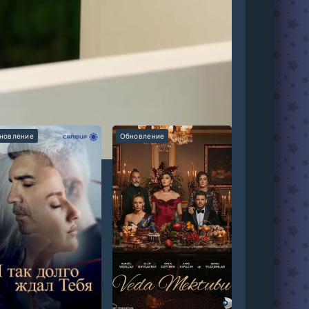
линейного Кадира и загадочного Толгу,
новление
Обновление