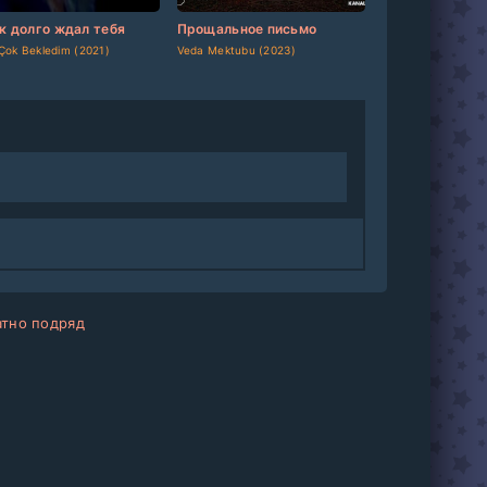
dated]
[/updated]
[updated]
[/updated]
ак долго ждал тебя
Прощальное письмо
Çok Bekledim (2021)
Veda Mektubu (2023)
атно подряд