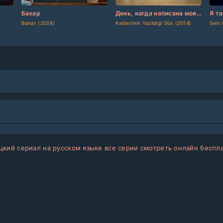
[updated]
[/updated]
[updated]
[/updated]
[up
Бахар
День, когда написана моя судьба
Я т
)
Bahar (2024)
Kaderimin Yazildigi Gün (2014)
Seni 
кий сериал на русском языке все серии смотреть онлайн беспл