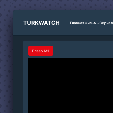
TURKWATCH
Главная
Фильмы
Сериа
Плеер №1