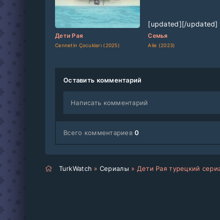
[updated]
[/updated]
[updated]
[/updated]
Дети Рая
Семья
Cennetin Çocukları (2025)
Aile (2023)
Оставить комментарий
Написать комментарий
Всего комментариев
0
TurkWatch
»
Сериалы
» Дети Рая турецкий сери