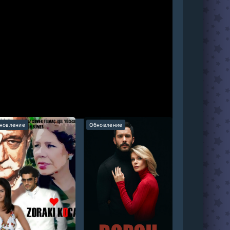
 настоящим королем преступного мира. Его
а трагическая случайность кардинально
ну, которую полюбил еще в детстве. Довольно
новление
Обновление