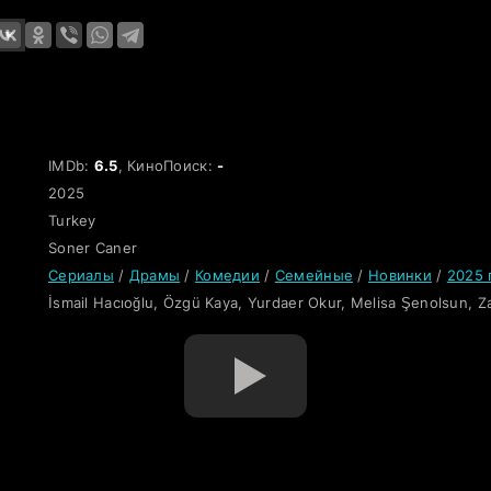
IMDb:
6.5
, КиноПоиск:
-
2025
Turkey
Soner Caner
Сериалы
/
Драмы
/
Комедии
/
Семейные
/
Новинки
/
2025 
İsmail Hacıoğlu, Özgü Kaya, Yurdaer Okur, Melisa Şenolsun, Z