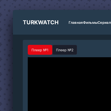
TURKWATCH
Главная
Фильмы
Сериа
Плеер №1
Плеер №2