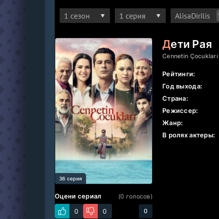
Расскажи друзьям о своих впечатлениях:
Дети Рая
Cennetin Çocukları
Рейтинги:
Год выхода:
Страна:
Режиссер:
Жанр:
В ролях актеры:
36 серия
Оцени сериал
(
0
голосов)
0
0
0