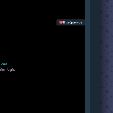
В избранное
года
afer Algöz