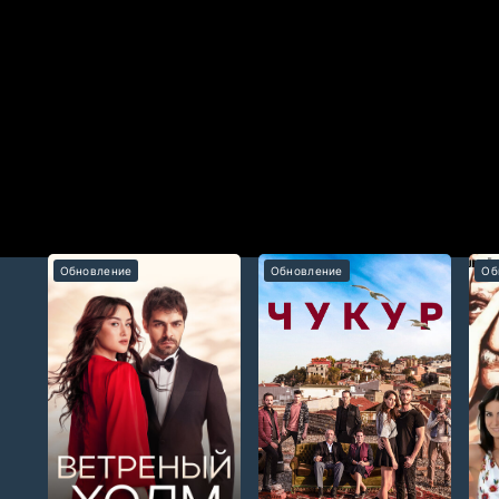
лагодаря уму, хитрости и дальновидности ему удалось стать
то окружающие называли его «Александром Великим». Но одн
район, в котором родился и вновь встречает Генуль — женщи
жил абсолютно неправильно
Обновление
Обновление
Об