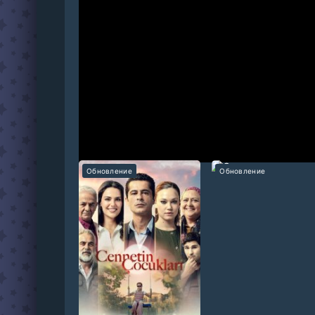
Искандер родился и рос в бедной семье. Но б
власть и могущество были столь большими, ч
меняет жизнь Искандера. Он возвращается в 
быстро Искандер понимает, что долгие годы 
Рекомендуем:
Обновление
Обновление