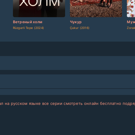
[updated]
[/updated]
[updated]
[/updated]
[up
Ветреный холм
Чукур
Муж
Rüzgarli Tepe (2024)
Çukur (2016)
Zora
ал на русском языке все серии смотреть онлайн бесплатно подря