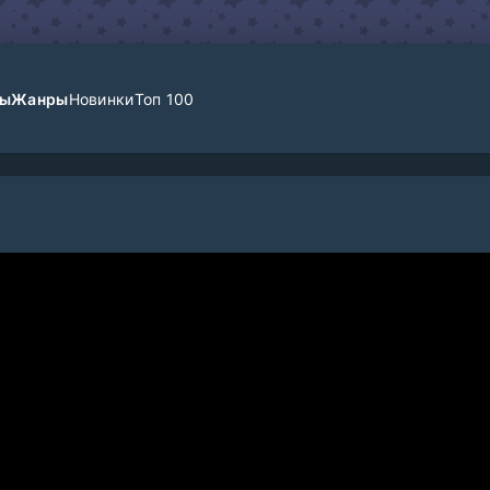
лы
Жанры
Новинки
Топ 100