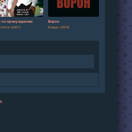
dated]
[/updated]
[updated]
[/updated]
 по принуждению
Ворон
ki Koca (2007)
Kuzgun (2019)
д