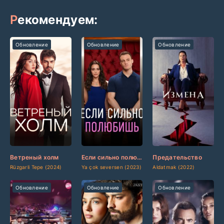
Рекомендуем:
Обновление
Обновление
Обновление
[updated]
[updated]
[updated]
[/updated]
[/updated]
[/updated]
Ветреный холм
Если сильно полюбишь
Предательство
Rüzgarli Tepe (2024)
Ya çok seversen (2023)
Aldatmak (2022)
Обновление
Обновление
Обновление