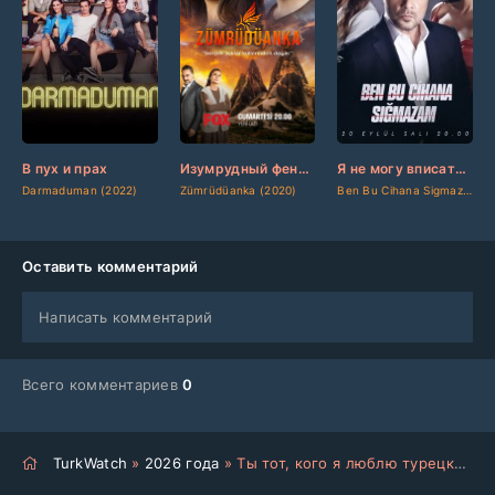
[updated]
[updated]
[updated]
[/updated]
[/updated]
[/updated]
В пух и прах
Изумрудный феникс
Я не могу вписаться в этот мир
Darmaduman (2022)
Zümrüdüanka (2020)
Ben Bu Cihana Sigmazam (2022)
Оставить комментарий
Написать комментарий
Всего комментариев
0
TurkWatch
»
2026 года
» Ты тот, кого я люблю турецкий сериал на русском языке все серии смотреть онлайн бесплатно подряд