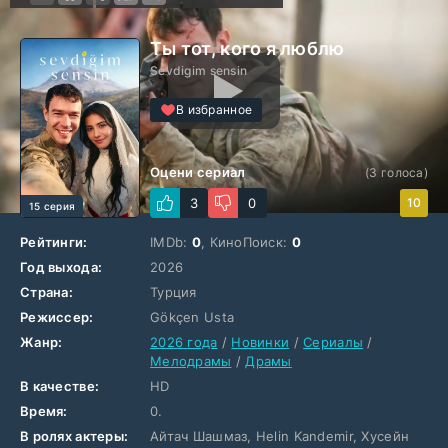
Ты тот, кого я люблю
Sevdigim sensin
В избранное
Оцени сериал
(
3
голоса)
3
0
10
15 серия
Рейтинги:
IMDb:
0
, КиноПоиск:
0
Год выхода:
2026
Страна:
Турция
Режиссер:
Gökçen Usta
Жанр:
2026 года
/
Новинки
/
Сериалы
/
Мелодрамы
/
Драмы
В качестве:
HD
Время:
0.
В ролях актеры:
Айтач Шашмаз, Helin Kandemir, Хусейн