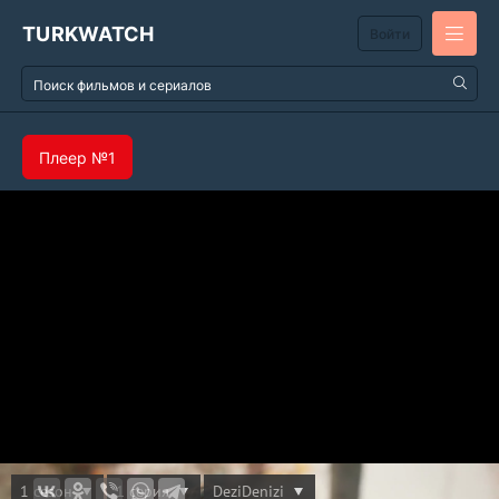
TURKWATCH
Войти
Плеер №1